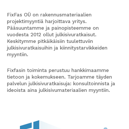
FixFas OÜ on rakennusmateriaalien
projektimyyntiä harjoittava yritys.
Pääsuuntamme ja painopisteemme on
vuodesta 2012 ollut julkisivuratkaisut.
Keskitymme pitkäikäisiin tuulettuviin
julkisivuratkaisuihin ja kiinnitystarvikkeiden
myyntiin.
Fixfasin toiminta perustuu hankkimaamme
tietoon ja kokemukseen. Tarjoamme täyden
palvelun julkisivuratkaisuja: konsultoinnista ja
ideoista aina julkisivumateriaalien myyntiin.