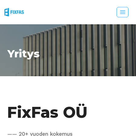
Siirry
sisältöön
Yritys
FixFas OÜ
—— 20+ vuoden kokemus