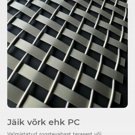
Jäik võrk ehk PC
Valmistatud roostevabast terasest või