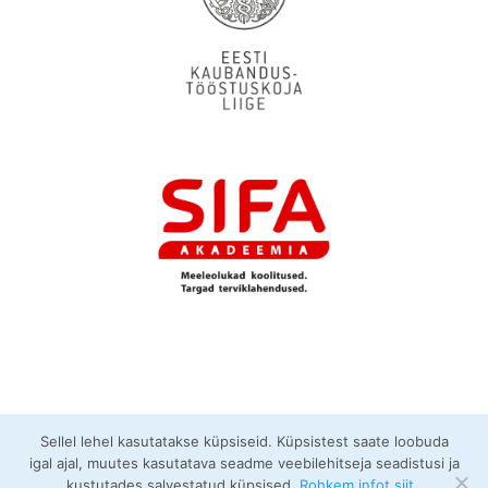
Sellel lehel kasutatakse küpsiseid. Küpsistest saate loobuda
igal ajal, muutes kasutatava seadme veebilehitseja seadistusi ja
kustutades salvestatud küpsised.
Rohkem infot siit..
© FixFas OÜ 2026