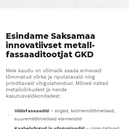
Esindame Saksamaa
innovatiivset metall-
fassaaditootjat GKD
Meie kaudu on võimalik saada erinevaid
tõmmatud võrke ja riputatavaid ning
prinditavaid võrgulahendusi. Mõned näited
metallvõrkudest ja nende
kasutusvaldkondadest:
Välisfassaadid
– sirged, kolmemõõtmelised,
suuremõõtmelised elemendid
Kaabelvõrgud ja võrguplaadid
– pingutatavad