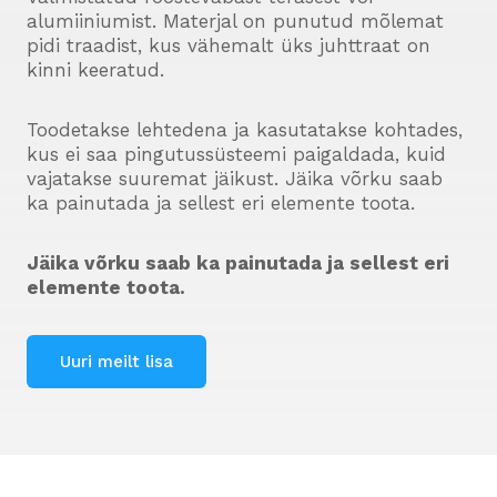
alumiiniumist. Materjal on punutud mõlemat
pidi traadist, kus vähemalt üks juhttraat on
kinni keeratud.
Toodetakse lehtedena ja kasutatakse kohtades,
kus ei saa pingutussüsteemi paigaldada, kuid
vajatakse suuremat jäikust. Jäika võrku saab
ka painutada ja sellest eri elemente toota.
Jäika võrku saab ka painutada ja sellest eri
elemente toota.
Uuri meilt lisa