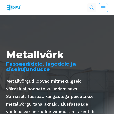
Skip
to
content
Metallvõrk
Fassaadidele, lagedele ja
sisekujundusse
Metallvõrgud loovad mitmekülgseid
võimalusi hoonete kujundamiseks.
Sarnaselt fassaadikangastega peidetakse
metallvõrgu taha aknaid, alusfassaade
või luuakse unikaalne välimus, mis kestab