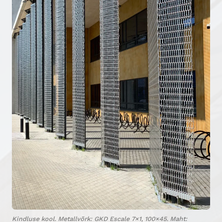
Kindluse kool. Metallvõrk: GKD Escale 7×1, 100×45. Maht: