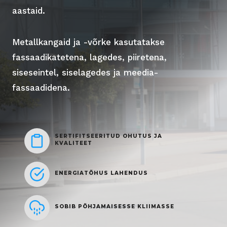
aastaid.
Metallkangaid ja -võrke kasutatakse
fassaadikatetena, lagedes, piiretena,
siseseintel, siselagedes ja meedia-
fassaadidena.
SERTIFITSEERITUD OHUTUS JA
KVALITEET
ENERGIATÕHUS LAHENDUS
SOBIB PÕHJAMAISESSE KLIIMASSE