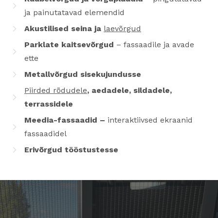
ja painutatavad elemendid
Akustilised seina ja
laevõrgud
Parklate kaitsevõrgud
– fassaadile ja avade
ette
Metallvõrgud sisekujundusse
Piirded rõdudele
, aedadele, sildadele,
terrassidele
Meedia-fassaadid –
interaktiivsed ekraanid
fassaadidel
Erivõrgud tööstustesse