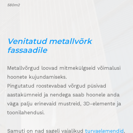
580m2
Venitatud metallvõrk
fassaadile
Metallvõrgud loovad mitmekülgseid võimalusi
hoonete kujundamiseks.
Pingutatud roostevabad võrgud püsivad
aastakümneid ja nendega saab hoonele anda
väga palju erinevaid mustreid, 3D-elemente ja
toonilahendusi.
Samuti on nad sageli vajalikud
turvaelemendid
,