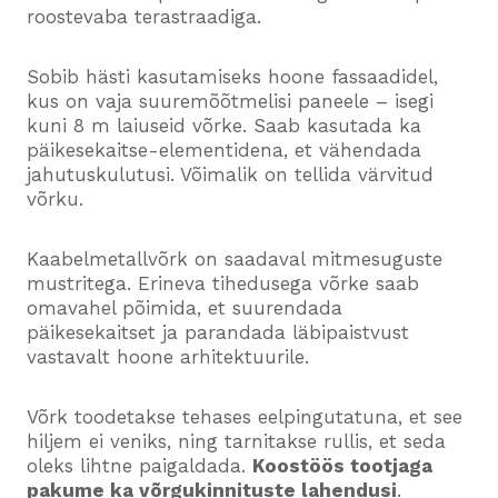
roostevaba terastraadiga.
Sobib hästi kasutamiseks hoone fassaadidel,
kus on vaja suuremõõtmelisi paneele – isegi
kuni 8 m laiuseid võrke. Saab kasutada ka
päikesekaitse-elementidena, et vähendada
jahutuskulutusi. Võimalik on tellida värvitud
võrku.
Kaabelmetallvõrk on saadaval mitmesuguste
mustritega. Erineva tihedusega võrke saab
omavahel põimida, et suurendada
päikesekaitset ja parandada läbipaistvust
vastavalt hoone arhitektuurile.
Võrk toodetakse tehases eelpingutatuna, et see
hiljem ei veniks, ning tarnitakse rullis, et seda
oleks lihtne paigaldada.
Koostöös tootjaga
pakume ka võrgukinnituste lahendusi
.