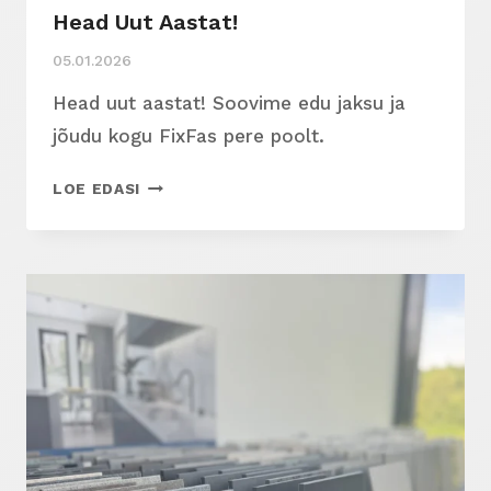
Head Uut Aastat!
05.01.2026
Head uut aastat! Soovime edu jaksu ja
jõudu kogu FixFas pere poolt.
HEAD
LOE EDASI
UUT
AASTAT!