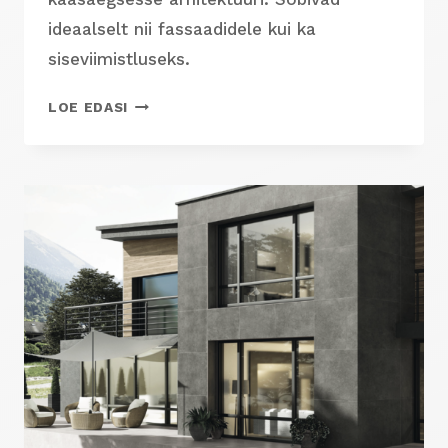
ideaalselt nii fassaadidele kui ka
siseviimistluseks.
PRISSMACER
LOE EDASI
KERAAMILISED
FASSAADIPLAADID
–
KAASAEGNE
ARHITEKTUUR
HISPAANIA
PORTSELANKERAAMIKAGA