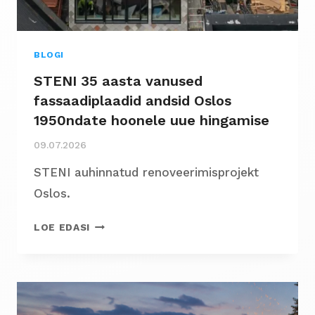
BLOGI
STENI 35 aasta vanused
fassaadiplaadid andsid Oslos
1950ndate hoonele uue hingamise
09.07.2026
STENI auhinnatud renoveerimisprojekt
Oslos.
STENI
LOE EDASI
35
AASTA
VANUSED
FASSAADIPLAADID
ANDSID