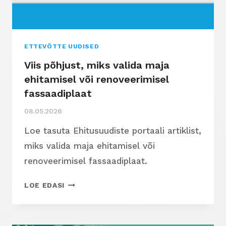
ETTEVÕTTE UUDISED
Viis põhjust, miks valida maja
ehitamisel või renoveerimisel
fassaadiplaat
08.05.2026
Loe tasuta Ehitusuudiste portaali artiklist,
miks valida maja ehitamisel või
renoveerimisel fassaadiplaat.
VIIS
LOE EDASI
PÕHJUST,
MIKS
VALIDA