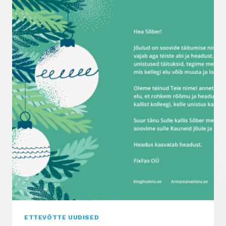
MAJA
EHITAMISEL
VÕI
RENOVEERIMISEL
FASSAADIPLAAT
ETTEVÕTTE UUDISED