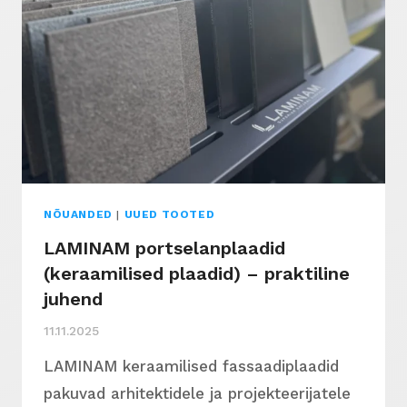
NÕUANDED
|
UUED TOOTED
LAMINAM portselanplaadid
(keraamilised plaadid) – praktiline
juhend
11.11.2025
LAMINAM keraamilised fassaadiplaadid
pakuvad arhitektidele ja projekteerijatele