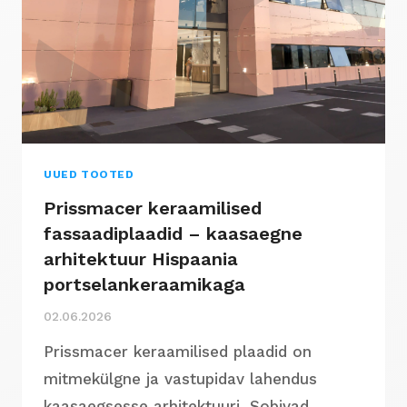
UUED TOOTED
Prissmacer keraamilised
fassaadiplaadid – kaasaegne
arhitektuur Hispaania
portselankeraamikaga
02.06.2026
Prissmacer keraamilised plaadid on
mitmekülgne ja vastupidav lahendus
kaasaegsesse arhitektuuri. Sobivad