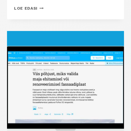
APEGRUPO
LOE EDASI
KERAAMILINE
PLAAT
–
HISPAANIA
TIPPTOOTJA
MITMEKÜLGSED
LAHENDUSED