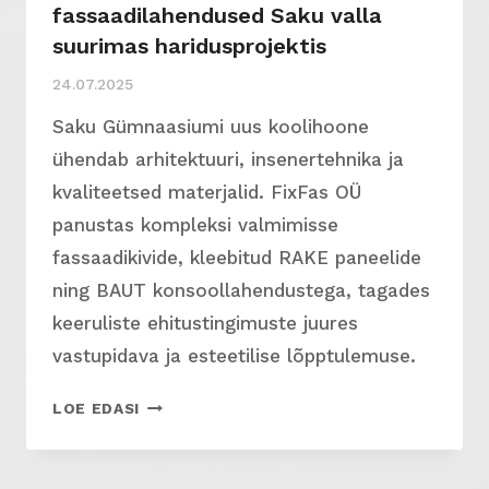
fassaadilahendused Saku valla
suurimas haridusprojektis
24.07.2025
Saku Gümnaasiumi uus koolihoone
ühendab arhitektuuri, insenertehnika ja
kvaliteetsed materjalid. FixFas OÜ
panustas kompleksi valmimisse
fassaadikivide, kleebitud RAKE paneelide
ning BAUT konsoollahendustega, tagades
keeruliste ehitustingimuste juures
vastupidava ja esteetilise lõpptulemuse.
FIXFAS
LOE EDASI
OÜ
NUTIKAD
FASSAADILAHENDUSED