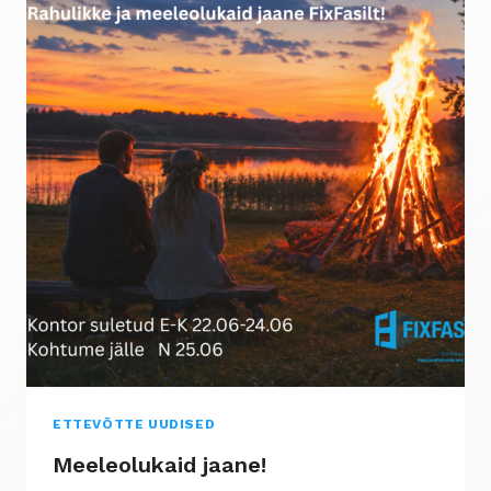
OSLOS
1950NDATE
HOONELE
UUE
HINGAMISE
ETTEVÕTTE UUDISED
Meeleolukaid jaane!