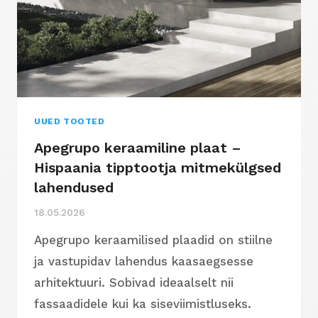
UUED TOOTED
Apegrupo keraamiline plaat –
Hispaania tipptootja mitmekülgsed
lahendused
18.05.2026
Apegrupo keraamilised plaadid on stiilne
ja vastupidav lahendus kaasaegsesse
arhitektuuri. Sobivad ideaalselt nii
fassaadidele kui ka siseviimistluseks.