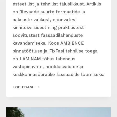
esteetilist ja tehnilist täiuslikkust. Artiklis
on ülevaade suurte formaatide ja
paksuste valikust, erinevatest
kinnitusviisidest ning praktilistest
soovitustest fassaadilahenduste
kavandamiseks. Koos AMBIENCE
pinnatöötluse ja FixFasi tehnilise toega
on LAMINAM tõhus lahendus
vastupidavate, hooldusvabade ja
keskkonnasõbralike fassaadide loomiseks.
LAMINAM
LOE EDASI
PORTSELANPLAADID
(KERAAMILISED
PLAADID)
–