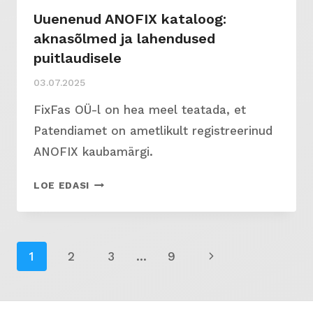
Uuenenud ANOFIX kataloog:
aknasõlmed ja lahendused
puitlaudisele
03.07.2025
FixFas OÜ-l on hea meel teatada, et
Patendiamet on ametlikult registreerinud
ANOFIX kaubamärgi.
UUENENUD
LOE EDASI
ANOFIX
KATALOOG:
AKNASÕLMED
Page
JA
Next
1
2
3
…
9
LAHENDUSED
navigation
Page
PUITLAUDISELE