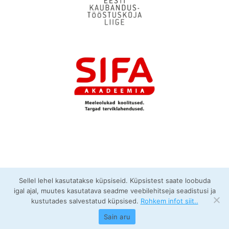
I
M
I
T
U
D
F
A
S
S
A
A
D
Sellel lehel kasutatakse küpsiseid. Küpsistest saate loobuda
igal ajal, muutes kasutatava seadme veebilehitseja seadistusi ja
kustutades salvestatud küpsised.
Rohkem infot siit..
© FixFas OÜ 2026
Sain aru