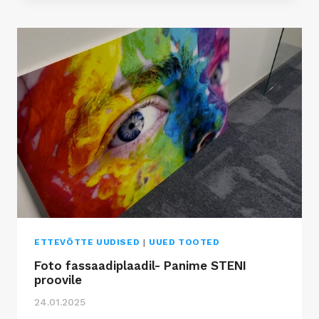
E
N
I
T
E
R
R
A
K
I
V
I
P
U
R
ETTEVÕTTE UUDISED
|
UUED TOOTED
U
Foto fassaadiplaadil- Panime STENI
P
proovile
L
24.01.2025
A