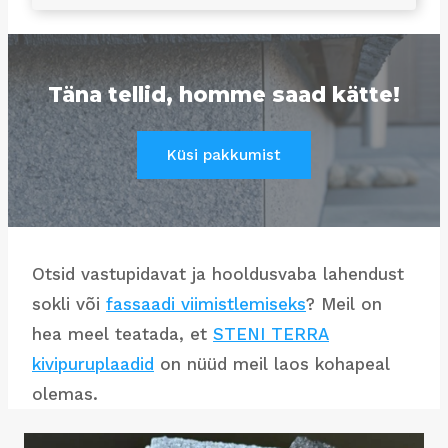
Täna tellid, homme saad kätte!
Küsi pakkumist
Otsid vastupidavat ja hooldusvaba lahendust
sokli või
fassaadi viimistlemiseks
? Meil on
hea meel teatada, et
STENI TERRA
kivipuruplaadid
on nüüd meil laos kohapeal
olemas.