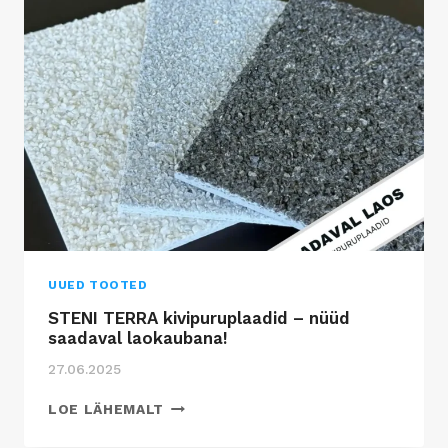
UUED TOOTED
STENI TERRA kivipuruplaadid – nüüd
saadaval laokaubana!
27.06.2025
S
LOE LÄHEMALT
T