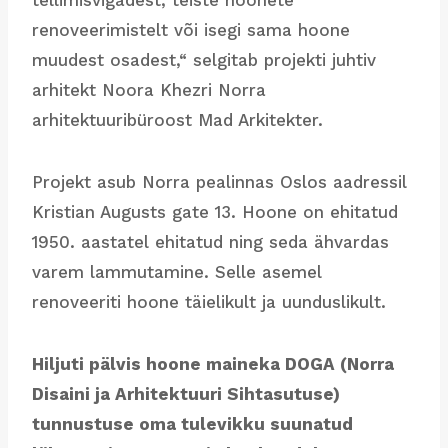
tellimisvigadest, teiste hoonete
renoveerimistelt või isegi sama hoone
muudest osadest,“ selgitab projekti juhtiv
arhitekt Noora Khezri Norra
arhitektuuribüroost Mad Arkitekter.
Projekt asub Norra pealinnas Oslos aadressil
Kristian Augusts gate 13. Hoone on ehitatud
1950. aastatel ehitatud ning seda ähvardas
varem lammutamine. Selle asemel
renoveeriti hoone täielikult ja uunduslikult.
Hiljuti pälvis hoone maineka DOGA (Norra
Disaini ja Arhitektuuri Sihtasutuse)
tunnustuse oma tulevikku suunatud