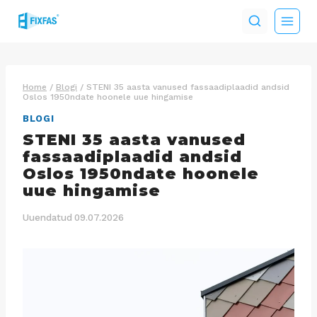
Skip
to
content
Home
/
Blogi
/
STENI 35 aasta vanused fassaadiplaadid andsid
Oslos 1950ndate hoonele uue hingamise
BLOGI
STENI 35 aasta vanused
fassaadiplaadid andsid
Oslos 1950ndate hoonele
uue hingamise
Uuendatud
09.07.2026