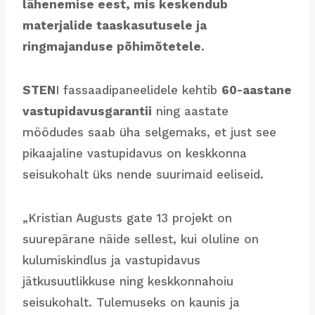
lähenemise eest, mis keskendub
materjalide taaskasutusele ja
ringmajanduse põhimõtetele.
STEN
I fassaadipaneelidele kehtib
60-aastane
vastupidavusgarantii
ning aastate
möödudes saab üha selgemaks, et just see
pikaajaline vastupidavus on keskkonna
seisukohalt üks nende suurimaid eeliseid.
„Kristian Augusts gate 13 projekt on
suurepärane näide sellest, kui oluline on
kulumiskindlus ja vastupidavus
jätkusuutlikkuse ning keskkonnahoiu
seisukohalt. Tulemuseks on kaunis ja