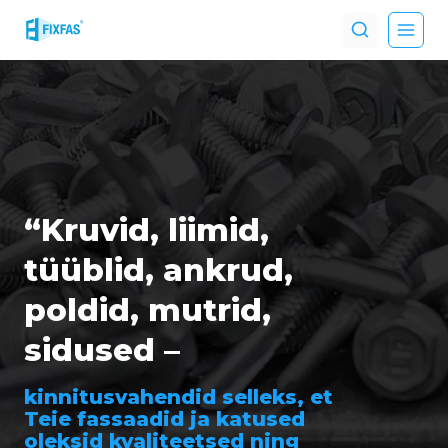
Skip
to
content
“Kruvid, liimid,
tüüblid, ankrud,
poldid, mutrid,
sidused –
kinnitusvahendid selleks, et
Teie fassaadid ja katused
oleksid kvaliteetsed ning