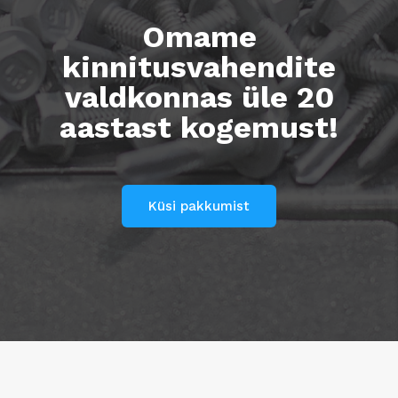
Omame
kinnitusvahendite
valdkonnas üle 20
aastast kogemust!
Küsi pakkumist