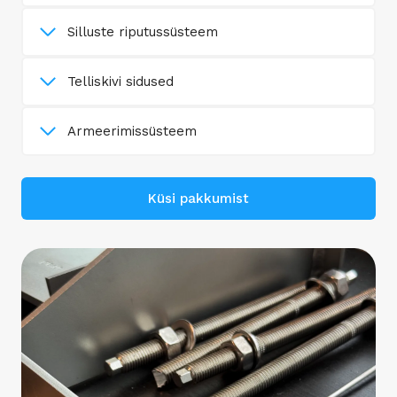
Silluste riputussüsteem
Telliskivi sidused
Armeerimissüsteem
Küsi pakkumist