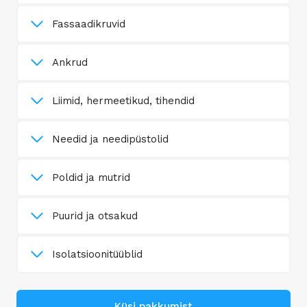
Fassaadikruvid
Ankrud
Liimid, hermeetikud, tihendid
Needid ja needipüstolid
Poldid ja mutrid
Puurid ja otsakud
Isolatsioonitüüblid
Küsi pakkumist