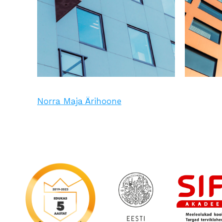
Norra Maja Ärihoone