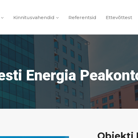
Kinnitusvahendid
Referentsid
Ettevõttest
esti Energia Peakont
Objekti 