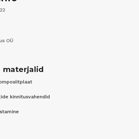
 22
tus OÜ
 materjalid
omposiitplaat
tide kinnitusvahendid
ustamine