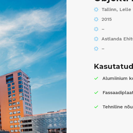
Tallinn, Lelle
2015
–
Astlanda Ehi
–
Kasutatud
Alumiinium k
Fassaadiplaa
Tehniline nõ