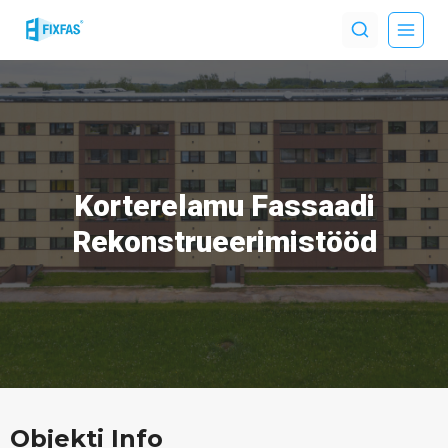
Skip
to
content
Korterelamu Fassaadi
Rekonstrueerimistööd
Objekti Info