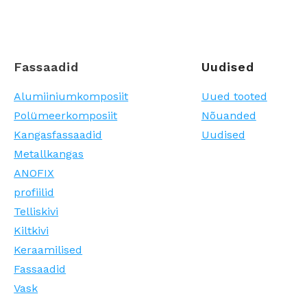
Fassaadid
Uudised
Alumiiniumkomposiit
Uued tooted
Polümeerkomposiit
Nõuanded
Kangasfassaadid
Uudised
Metallkangas
ANOFIX
profiilid
Telliskivi
Kiltkivi
Keraamilised
Fassaadid
Vask