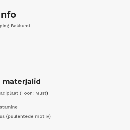
Info
ping Bakkumi
 materjalid
adiplaat (Toon: Must
)
ustamine
us (puulehtede motiiv)