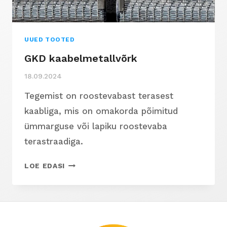
UUED TOOTED
GKD kaabelmetallvõrk
18.09.2024
Tegemist on roostevabast terasest
kaabliga, mis on omakorda põimitud
ümmarguse või lapiku roostevaba
terastraadiga.
GKD
LOE EDASI
KAABELMETALLVÕRK