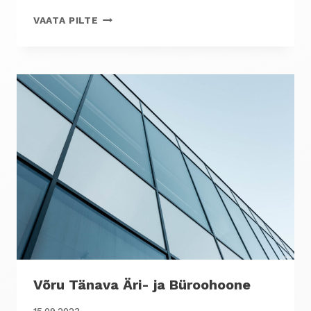
TARTU
VAATA PILTE
LÕUNAKESKUS
JA
HOTELL
Võru Tänava Äri- ja Büroohoone
15.09.2023