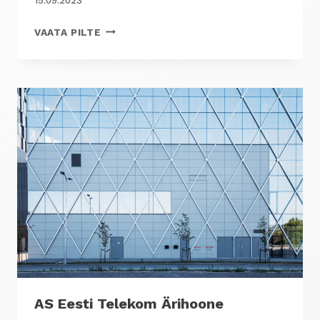
VÕRU
VAATA PILTE
TÄNAVA
ÄRI-
JA
BÜROOHOONE
AS Eesti Telekom Ärihoone