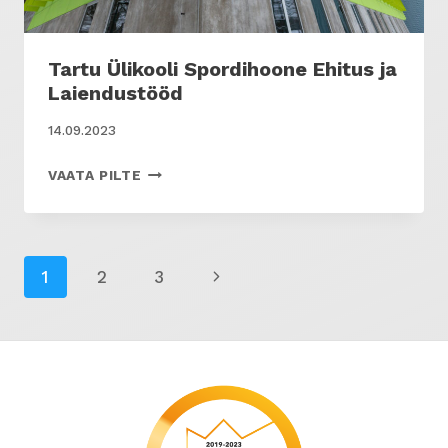
Tartu Ülikooli Spordihoone Ehitus ja
Laiendustööd
14.09.2023
TARTU
VAATA PILTE
ÜLIKOOLI
SPORDIHOONE
EHITUS
Page
JA
Next
1
2
3
LAIENDUSTÖÖD
navigation
Page