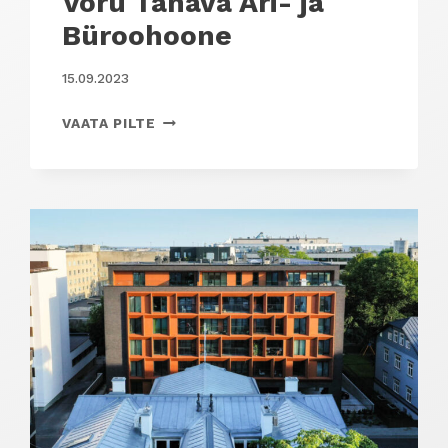
Võru Tänava Äri- ja
Büroohoone
15.09.2023
VÕRU
VAATA PILTE
TÄNAVA
ÄRI-
JA
BÜROOHOONE