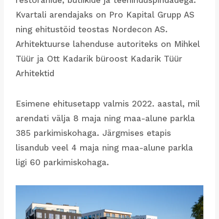
restoranide, butiikide ja teeninduspindadega.
Kvartali arendajaks on Pro Kapital Grupp AS
ning ehitustöid teostas Nordecon AS.
Arhitektuurse lahenduse autoriteks on Mihkel
Tüür ja Ott Kadarik büroost Kadarik Tüür
Arhitektid
Esimene ehitusetapp valmis 2022. aastal, mil
arendati välja 8 maja ning maa-alune parkla
385 parkimiskohaga. Järgmises etapis
lisandub veel 4 maja ning maa-alune parkla
ligi 60 parkimiskohaga.