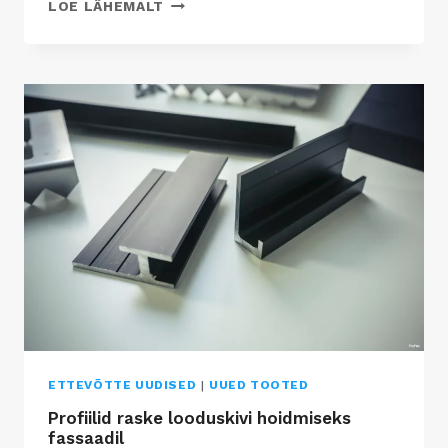
U
LOE LÄHEMALT
U
S
R
E
F
E
R
E
N
T
S
–
R
E
P
L
ETTEVÕTTE UUDISED
|
UUED TOOTED
I
Profiilid raske looduskivi hoidmiseks
G
fassaadil