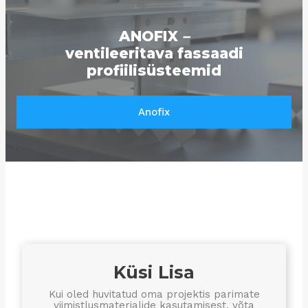
ANOFIX
–
ventileeritava fassaadi
profiilisüsteemid
Anofix
Küsi Lisa
Kui oled huvitatud oma projektis parimate
viimistlusmaterjalide kasutamisest, võta