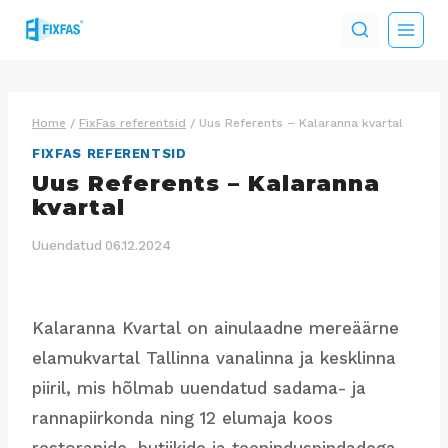
Skip
to
content
Home
/
FixFas referentsid
/
Uus Referents – Kalaranna kvartal
FIXFAS REFERENTSID
Uus Referents – Kalaranna
kvartal
Uuendatud
06.12.2024
Kalaranna Kvartal on ainulaadne mereäärne
elamukvartal Tallinna vanalinna ja kesklinna
piiril, mis hõlmab uuendatud sadama- ja
rannapiirkonda ning 12 elumaja koos