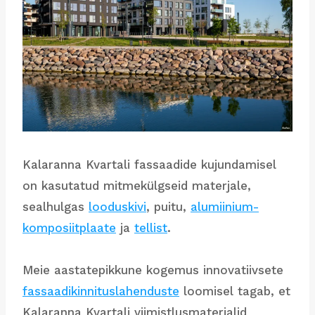
Kalaranna Kvartali fassaadide kujundamisel
on kasutatud mitmekülgseid materjale,
sealhulgas
looduskivi
, puitu,
alumiinium-
komposiitplaate
ja
tellist
.
Meie aastatepikkune kogemus innovatiivsete
fassaadikinnituslahenduste
loomisel tagab, et
Kalaranna Kvartali viimistlusmaterjalid