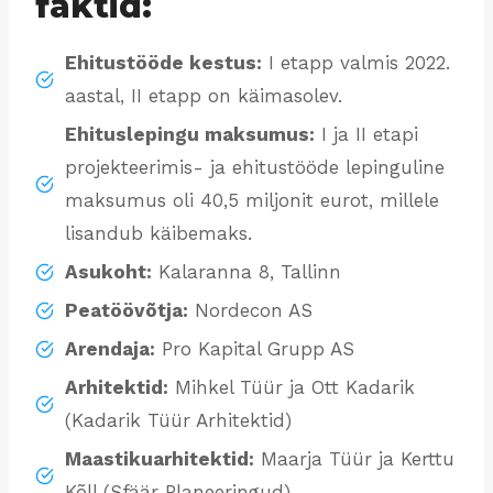
faktid:
Ehitustööde kestus:
I etapp valmis 2022.
aastal, II etapp on käimasolev.
Ehituslepingu maksumus:
I ja II etapi
projekteerimis- ja ehitustööde lepinguline
maksumus oli 40,5 miljonit eurot, millele
lisandub käibemaks.
Asukoht:
Kalaranna 8, Tallinn
Peatöövõtja:
Nordecon AS
Arendaja:
Pro Kapital Grupp AS
Arhitektid:
Mihkel Tüür ja Ott Kadarik
(Kadarik Tüür Arhitektid)
Maastikuarhitektid:
Maarja Tüür ja Kerttu
Kõll (Sfäär Planeeringud)