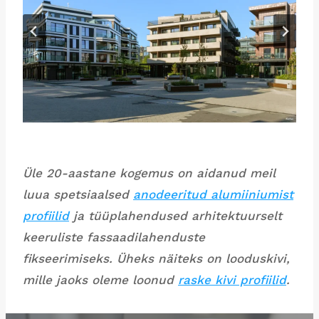
Üle 20-aastane kogemus on aidanud meil
luua spetsiaalsed
anodeeritud alumiiniumist
profiilid
ja tüüplahendused arhitektuurselt
keeruliste fassaadilahenduste
fikseerimiseks. Üheks näiteks on looduskivi,
mille jaoks oleme loonud
raske kivi profiilid
.