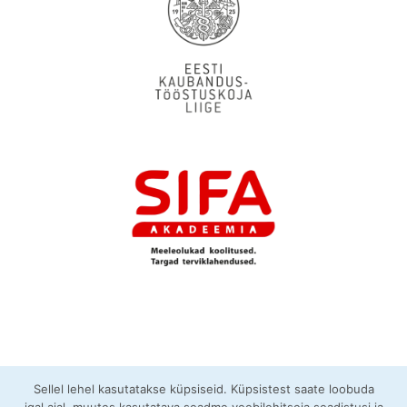
M
E
L
L
F
A
S
S
A
A
D
Sellel lehel kasutatakse küpsiseid. Küpsistest saate loobuda