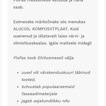
FixFas messiboksis katsuda ja näha
saab.
Esimeseks märksõnaks siis menukas
ALUCOIL KOMPOSIITPLAAT. Kuid
uuenenud ja üllatavalt laias värvi- ja
viimistlusskaalas. Igale maitsele midagi!
FixFas toob Ehitusmessil välja
uued või värskenduskuuri läbinud
tooted,
tutvustab populaarsemaid
fassaadimaterjale
jagab asjatundlikku nõu