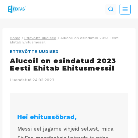
Skip
to
content
Home
/
Ettevõtte uudised
/
Alucoil on esindatud 2023 Eesti
Ehitab Ehitusmessil
ETTEVÕTTE UUDISED
Alucoil on esindatud 2023
Eesti Ehitab Ehitusmessil
Uuendatud
24.03.2023
Hei ehitussõbrad,
Messi eel jagame vihjeid sellest, mida