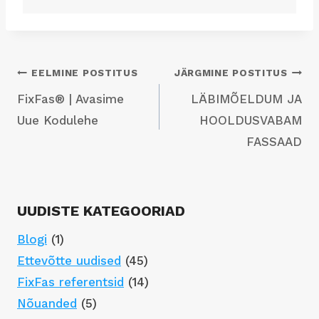
Navigeerimine
EELMINE POSTITUS
JÄRGMINE POSTITUS
FixFas® | Avasime
LÄBIMÕELDUM JA
Uue Kodulehe
HOOLDUSVABAM
FASSAAD
UUDISTE KATEGOORIAD
Blogi
(1)
Ettevõtte uudised
(45)
FixFas referentsid
(14)
Nõuanded
(5)