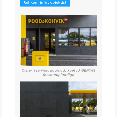
Rohkem infot objektist
Olerex teenindusjaamad, kaetud GENTAS
fassaadiplaadiga