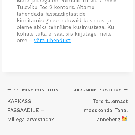
Materjalidega on võimalik tutvuda meie
Tuleviku Tee 2 kontoris. Aitame
lahendada fassaadiplaatide
kinnitamisega seonduvaid küsimusi ja
oleme abiks tehniliste küsimustega. Kui
kohale tulla ei saa, siis kirjutage meile
otse –
võta ühendust
Navigeerimine
EELMINE POSTITUS
JÄRGMINE POSTITUS
KARKASS
Tere tulemast
FASSAADILE –
meeskonda Tanel
Millega arvestada?
Tanneberg