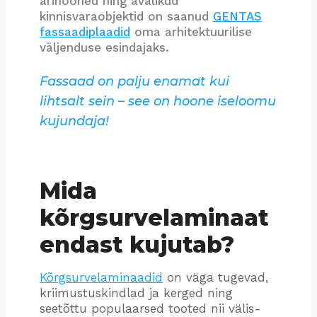
ärihooned ning avalikud
kinnisvaraobjektid on saanud
GENTAS
fassaadiplaadid
oma arhitektuurilise
väljenduse esindajaks.
Fassaad on palju enamat kui
lihtsalt sein – see on hoone iseloomu
kujundaja!
Mida
kõrgsurvelaminaat
endast kujutab?
Kõrgsurvelaminaadid
on väga tugevad,
kriimustuskindlad ja kerged ning
seetõttu populaarsed tooted nii välis-