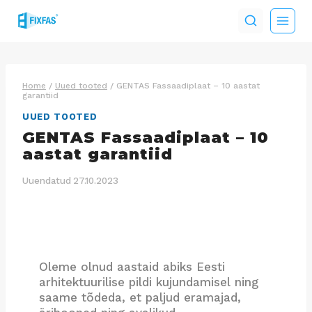
Skip
to
content
Home
/
Uued tooted
/
GENTAS Fassaadiplaat – 10 aastat
garantiid
UUED TOOTED
GENTAS Fassaadiplaat – 10
aastat garantiid
Uuendatud
27.10.2023
Oleme olnud aastaid abiks Eesti
arhitektuurilise pildi kujundamisel ning
saame tõdeda, et paljud eramajad,