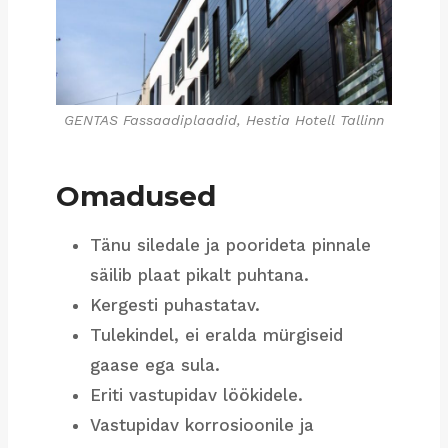
GENTAS Fassaadiplaadid, Hestia Hotell Tallinn
Omadused
Tänu siledale ja poorideta pinnale
säilib plaat pikalt puhtana.
Kergesti puhastatav.
Tulekindel, ei eralda mürgiseid
gaase ega sula.
Eriti vastupidav löökidele.
Vastupidav korrosioonile ja