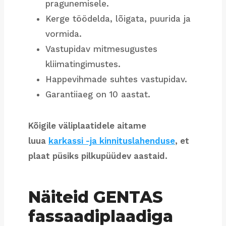
pragunemisele.
Kerge töödelda, lõigata, puurida ja
vormida.
Vastupidav mitmesugustes
kliimatingimustes.
Happevihmade suhtes vastupidav.
Garantiiaeg on 10 aastat.
Kõigile väliplaatidele aitame
luua
karkassi -ja kinnituslahenduse
, et
plaat püsiks pilkupüüdev aastaid.
Näiteid GENTAS
fassaadiplaadiga