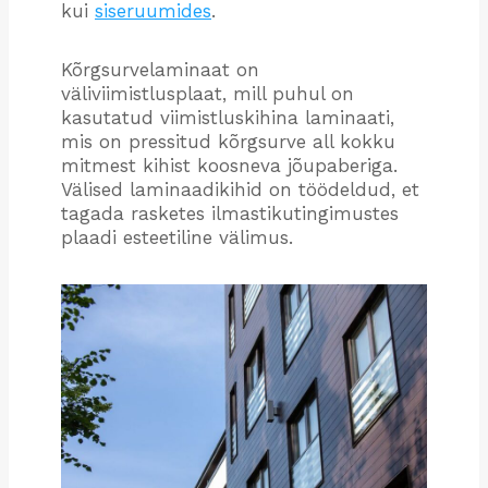
kui
siseruumides
.
Kõrgsurvelaminaat on
väliviimistlusplaat, mill puhul on
kasutatud viimistluskihina laminaati,
mis on pressitud kõrgsurve all kokku
mitmest kihist koosneva jõupaberiga.
Välised laminaadikihid on töödeldud, et
tagada rasketes ilmastikutingimustes
plaadi esteetiline välimus.